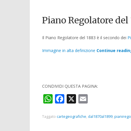
Piano Regolatore del
Il Piano Regolatore del 1883 è il secondo dei
P
Immagine in alta definizione
Continue readi
CONDIVIDI QUESTA PAGINA:
WhatsApp
Facebook
X
Email
Taggato
cartegeografiche
,
dal1870al1899
,
pianirego