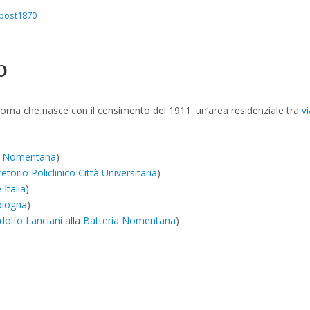
post1870
o
Roma che nasce con il censimento del 1911: un’area residenziale tra
v
a Nomentana
)
retorio
Policlinico
Città Universitaria
)
 Italia
)
ologna
)
dolfo Lanciani
alla
Batteria Nomentana
)