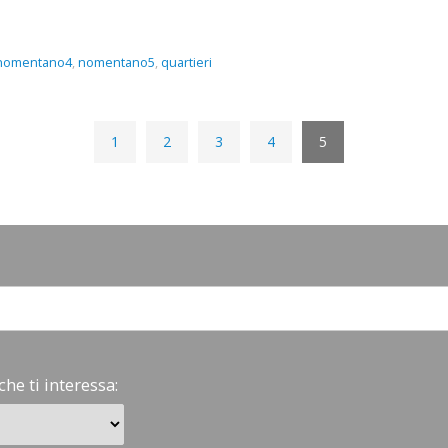
nomentano4
,
nomentano5
,
quartieri
1
2
3
4
5
che ti interessa: