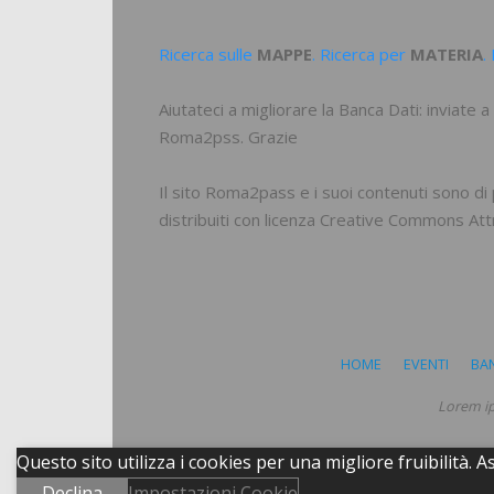
Ricerca sulle
MAPPE
. Ricerca per
MATERIA
.
Aiutateci a migliorare la Banca Dati: inviat
Roma2pss. Grazie
Il sito Roma2pass e i suoi contenuti sono di
distribuiti con licenza
Creative Commons Attri
HOME
EVENTI
BA
Lorem ip
Questo sito utilizza i cookies per una migliore fruibilità
Declina
Impostazioni Cookie