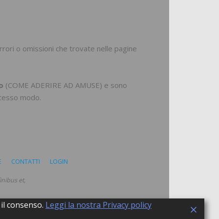
rori o omissioni che trovate nelle pagine
o
(
COME ADERIRE AD AMUSE
) e sono
 stesso modo
.
E
CONTATTI
LOGIN
nibus et,
 il consenso.
Leggi la nostra Privacy policy