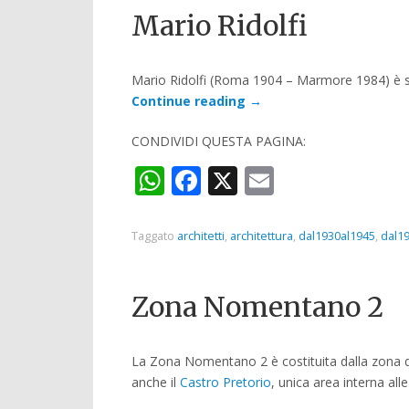
Mario Ridolfi
Mario Ridolfi (Roma 1904 – Marmore 1984) è st
Continue reading
→
CONDIVIDI QUESTA PAGINA:
WhatsApp
Facebook
X
Email
Taggato
architetti
,
architettura
,
dal1930al1945
,
dal1
Zona Nomentano 2
La Zona Nomentano 2 è costituita dalla zona 
anche il
Castro Pretorio
, unica area interna all