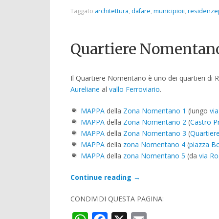
Taggato
architettura
,
dafare
,
municipioii
,
residenze
Quartiere Nomentan
Il Quartiere Nomentano è uno dei quartieri di 
Aureliane
al
vallo Ferroviario
.
MAPPA
della
Zona Nomentano 1
(lungo
vi
MAPPA
della
Zona Nomentano 2
(
Castro P
MAPPA
della
Zona Nomentano 3
(
Quartiere
MAPPA
della
zona Nomentano 4
(
piazza B
MAPPA
della
zona Nomentano 5
(da
via Ro
Continue reading
→
CONDIVIDI QUESTA PAGINA: