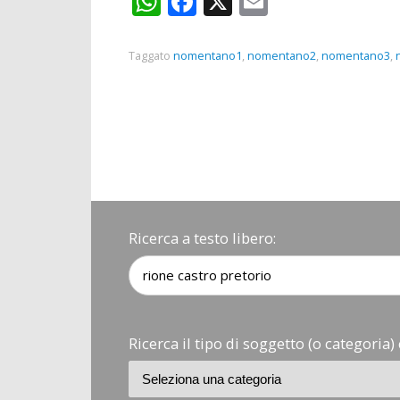
WhatsApp
Facebook
X
Email
Taggato
nomentano1
,
nomentano2
,
nomentano3
,
Ricerca a testo libero:
Ricerca il tipo di soggetto (o categoria) 