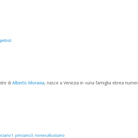
ettisti
dre di
Alberto Moravia
, n
asce a Venezia in «una famiglia ebrea numer
nciano1
,
pinciano3
,
rionesallustiano