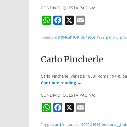
CONDIVIDI QUESTA PAGINA:
WhatsApp
Facebook
X
Email
Taggato
dal1946al1959
,
dal1960al1979
,
parioli5
,
prog
Carlo Pincherle
Carlo Pincherle (Venezia 1863- Roma 1944), pa
Continue reading
→
CONDIVIDI QUESTA PAGINA:
WhatsApp
Facebook
X
Email
Taggato
architettura
,
dal1900al1914
,
personaggi
,
pi