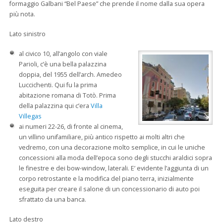
formaggio Galbani “Bel Paese” che prende il nome dalla sua opera
più nota.
Lato sinistro
al civico 10, all’angolo con viale
Parioli, c’è una bella palazzina
doppia, del 1955 dell’arch. Amedeo
Luccichenti. Qui fu la prima
abitazione romana di Totò. Prima
della palazzina qui c’era
Villa
Villegas
ai numeri 22-26, di fronte al cinema,
un villino unifamiliare, più antico rispetto ai molti altri che
vedremo, con una decorazione molto semplice, in cui le uniche
concessioni alla moda dell’epoca sono degli stucchi araldici sopra
le finestre e dei bow-window, laterali. E’ evidente l’aggiunta di un
corpo retrostante e la modifica del piano terra, inizialmente
eseguita per creare il salone di un concessionario di auto poi
sfrattato da una banca.
Lato destro