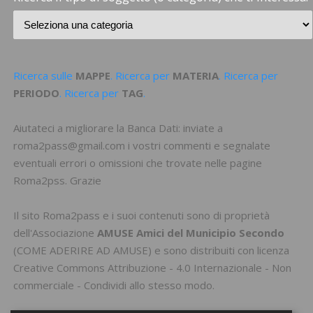
Ricerca sulle
MAPPE
. Ricerca per
MATERIA
. Ricerca per
PERIODO
. Ricerca per
TAG
.
Aiutateci a migliorare la Banca Dati: inviate a
roma2pass@gmail.com i vostri commenti e segnalate
eventuali errori o omissioni che trovate nelle pagine
Roma2pss. Grazie
Il sito Roma2pass e i suoi contenuti sono di proprietà
dell'Associazione
AMUSE Amici del Municipio Secondo
(
COME ADERIRE AD AMUSE
) e sono distribuiti con licenza
Creative Commons Attribuzione - 4.0 Internazionale - Non
commerciale - Condividi allo stesso modo
.