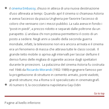
il
cinema Embassy
, chiuso in attesa di una nuova destinazione
d’uso allineata ai tempi. Quando aprì il cinema si chiamava Astoria
e aveva l’accesso da piazza Ungheria per favorire l’accesso di
coloro che venivano con i mezzi pubblici. La sala aveva in fondo i
“posti in piedi”, a prezzo ridotto e separati dalle poltrone da un
parapetto. Lì andava chi non poteva permettersi il costo di un
posto a sedere. Negli anni a cavallo della seconda guerra
mondiale, infatti, la televisione non era ancora arrivata e il cinema
era un fenomeno di massa che attirava tutte le classi sociali. Il
grande tetto mobile si apriva agli intervalli per lasciar defluire il
denso fumo delle migliaia di sigarette accese dagli spettatori
durante le proiezioni. La palazzina del cinema Astoria fu costruita
nel 1946 da
Riccardo Morandi
(1902-1989) ingegnere famoso per
la progettazione di strutture in cemento armato, ponti viadotti,
grandi strutture; ma a Roma si è specializzato in cinematografi.
Al numero 9, la cioccolateria napoletana Gay-Odin
Go to top
Pagine al livello inferiore: