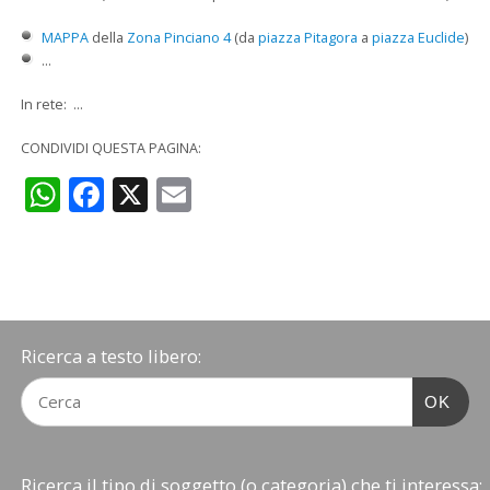
MAPPA
della
Zona Pinciano 4
(da
piazza Pitagora
a
piazza Euclide
)
...
In rete: ...
CONDIVIDI QUESTA PAGINA:
WhatsApp
Facebook
X
Email
Ricerca a testo libero:
OK
Ricerca il tipo di soggetto (o categoria) che ti interessa: