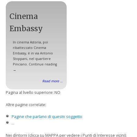
Cinema
Embassy
In cinema Astoria, poi
ribattezzato Cinema
Embassy, è in via Antonio
Stoppani, nel quartiere
Pinciano. Continue reading
→
Read more ...
Pagina al livello superiore: NO
Altre pagine correlate:
Pagine che parlano di questo soggetto
...
Nei dintorni (clicca su MAPPA per vedere i Punti di Interesse vicini):