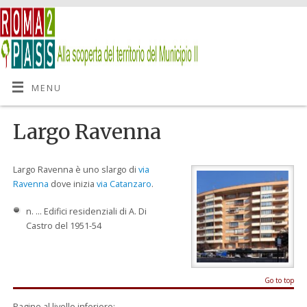
MENU
Largo Ravenna
Largo Ravenna è uno slargo di
via
Ravenna
dove inizia
via Catanzaro
.
n. … Edifici residenziali di A. Di
Castro del 1951-54
Go to top
Pagine al livello inferiore: