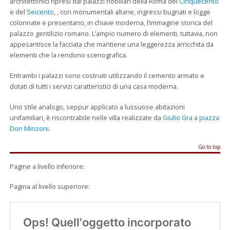
architettonici ripresi dai palazzi nobiliari della Roma del
Cinquecento
e del
Seicento
, , con monumentali altane, ingressi bugnati e logge
colonnate e presentano, in chiave moderna, l’immagine storica del
palazzo gentilizio romano. L’ampio numero di elementi, tuttavia, non
appesantisce la facciata che mantiene una leggerezza arricchita da
elementi che la rendono scenografica.
Entrambi i palazzi sono costruiti utilizzando il cemento armato e
dotati di tutti i servizi caratteristici di una casa moderna.
Uno stile analogo, seppur applicato a lussuose abitazioni
unifamiliari, è riscontrabile nelle villa realizzate da
Giulio Gra
a
piazza
Don Minzoni
.
Go to top
Pagine a livello inferiore:
Pagina al livello superiore: