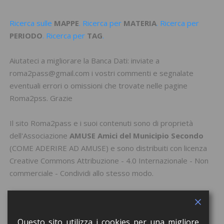
Ricerca sulle
MAPPE
. Ricerca per
MATERIA
. Ricerca per
PERIODO
. Ricerca per
TAG
.
Aiutateci a migliorare la Banca Dati: inviate a
roma2pass@gmail.com i vostri commenti e segnalate
eventuali errori o omissioni che trovate nelle pagine
Roma2pss. Grazie
Il sito Roma2pass e i suoi contenuti sono di proprietà
dell'Associazione
AMUSE Amici del Municipio Secondo
(
COME ADERIRE AD AMUSE
) e sono distribuiti con licenza
Creative Commons Attribuzione - 4.0 Internazionale - Non
commerciale - Condividi allo stesso modo
.
Questo sito utilizza i cookies per una migliore