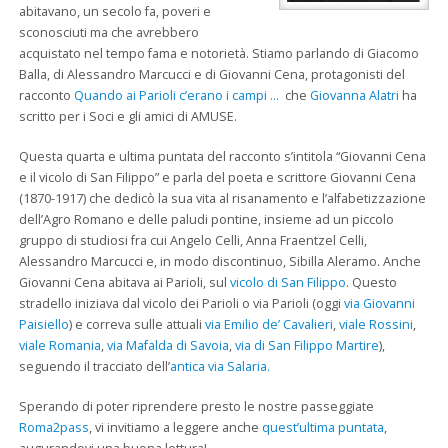
abitavano, un secolo fa, poveri e
sconosciuti ma che avrebbero
acquistato nel tempo fama e notorietà. Stiamo parlando di Giacomo
Balla, di Alessandro Marcucci e di Giovanni Cena, protagonisti del
racconto
Quando ai Parioli c’erano i campi …
che
Giovanna Alatri
ha
scritto per i Soci e gli amici di AMUSE.
Questa quarta e ultima puntata del racconto s’intitola “Giovanni Cena
e il vicolo di San Filippo” e parla del poeta e scrittore Giovanni Cena
(1870-1917) che dedicò la sua vita al risanamento e l’alfabetizzazione
dell’Agro Romano e delle paludi pontine, insieme ad un piccolo
gruppo di studiosi fra cui Angelo Celli, Anna Fraentzel Celli,
Alessandro Marcucci e, in modo discontinuo, Sibilla Aleramo. Anche
Giovanni Cena abitava ai Parioli, sul
vicolo di San Filippo
. Questo
stradello iniziava dal vicolo dei Parioli o via Parioli (oggi
via Giovanni
Paisiello
) e correva sulle attuali
via Emilio de’ Cavalieri
,
viale Rossini
,
viale Romania
,
via Mafalda di Savoia
,
via di San Filippo Martire
),
seguendo il tracciato dell’
antica via Salaria.
Sperando di poter riprendere presto le nostre passeggiate
Roma2pass
, vi invitiamo a leggere anche
quest’ultima puntata
,