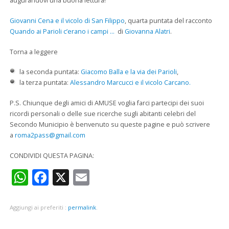
augurandovi una buona lettura!
Giovanni Cena e il vicolo di San Filippo
, quarta puntata del racconto
Quando ai Parioli c’erano i campi …
di
Giovanna Alatri
.
Torna a leggere
la seconda puntata:
Giacomo Balla e la via dei Parioli
,
la terza puntata:
Alessandro Marcucci e il vicolo Carcano.
P.S. Chiunque degli amici di AMUSE voglia farci partecipi dei suoi
ricordi personali o delle sue ricerche sugli abitanti celebri del
Secondo Municipio è benvenuto su queste pagine e può scrivere
a
roma2pass@gmail.com
CONDIVIDI QUESTA PAGINA:
WhatsApp
Facebook
X
Email
Aggiungi ai preferiti :
permalink
.