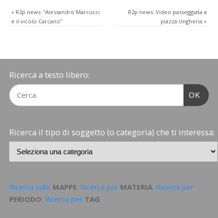
«
R2p news: “Alessandro Marcucci
R2p news: Video passeggiata a
e il vicolo Carcano”
piazza Ungheria
»
Ricerca a testo libero:
OK
Ricerca il tipo di soggetto (o categoria) che ti interessa:
Ricerca sulle
MAPPE
. Ricerca per
MATERIA
. Ricerca per
PERIODO
. Ricerca per
TAG
.