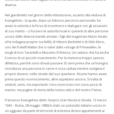
diversa.
Nel giardinetto nel giorno della intitolazione, accanto alla vedova di
Evangelista – la quale, dopo un faticoso percorso personale, ha
avuto la volontà e la forza di incontrarsi e dialogare con gli assassini
di suo marito – ci fossero le autorità locali e i parenti di altre persone
uccise dalle diverse bande armate: i figli del magistrato Mario Amato
(che indagava proprio sui NAR), di Vittorio Bachelet e di Aldo Moro,
uno dei fratelli Mattei che si salvò dalla «strage di Primavalle», le
mogli di Ezio Tarantelli e Massimo D’Antona. Un raduno che ha anche
il senso di un piccolo risarcimento. Per la memoria troppo spesso
difettosa, perché sono dovuti passare 35 anni prima che un’insegna
ricordasse una persona in carne e ossa caduta mentre svolgeva il
proprio dovere, nelle strade del suo quartiere. Alcune hanno avuto
prima questo riconoscimento, altre aspettano ancora. Si tratta di
simboli, certo, ma importanti: i loro nomi incisi non sono pezzi di
marmo, ma pagine di storia della nostra città e del nostro Paese.
Francesco Evangelista detto Serpico (San Nicola la Strada, 13 marzo
1943 – Roma, 28 maggio 1980) è stato un poliziotto italiano ucciso in
un agguato da parte di terroristi di estrema destra appartenenti ai