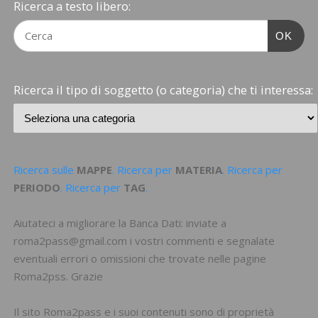
Ricerca a testo libero:
OK
Ricerca il tipo di soggetto (o categoria) che ti interessa:
Ricerca sulle
MAPPE
. Ricerca per
MATERIA
. Ricerca per
PERIODO
. Ricerca per
TAG
.
Aiutateci a migliorare la Banca Dati: inviate a
roma2pass@gmail.com i vostri commenti e segnalate
eventuali errori o omissioni che trovate nelle pagine
Roma2pss. Grazie
Il sito Roma2pass e i suoi contenuti sono di proprietà