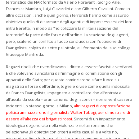
terroristico dei NAR formato da Valerio Fioravanti, Giorgio Vale,
Francesca Mambro, Luigi Ciavardini e con Gilberto Cavallini. Come in
altre occasioni, anche quel giorno, i terroristi hanno come assurdo
obiettivo quello di disarmare degli agenti e di impossessarsi dei loro
mitra Beretta, in modo da “ridicolizzare la militarizzazione del
territorio” da parte delle forze dell’ordine. La reazione degli agenti,
però, scatenò un conflitto a fuoco conclusosi con l’uccisione di
Evangelista, colpito da sette pallottole, e il ferimento del suo collega
Giuseppe Manfreda.
Ragazzi ribelli che rivendicavano il diritto a essere fascisti a vent’anni.
E che volevano svincolarsi dall’immagine di commistione con gli
apparati dello Stato; per questo cominciarono a fare fuoco su
magistrati e forze dell’ordine, toghe e divise come quella indossata
da Franco Evangelista, impegnato a controllare che all’entrata e
all’uscita da scuola – orari canonici degli scontri – non si verificassero
incidenti. Lo stesso giorno, a Milano,
altri ragazzi di opposta fazione
politica ammazzarono il giornalista Walter Tobagi, per dimostrare di
essere all’altezza dei brigatisti rossi.
Sintomi di un impazzimento
ideologico degenerato nella violenza e nel terrorismo che
selezionava gli obiettivi con criteri a volte casuali e a volte no,
mietendo vittime tutte uguali fra loro, ma commemorate in maniera