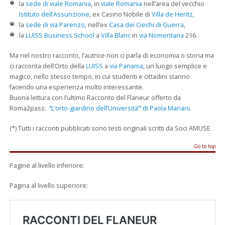
la
sede di viale Romania
, in
viale Romania
nell’area del vecchio
Istituto dell’Assunzione
, ex Casino Nobile di
Villa de Heritz,
la
sede di via Parenzo
, nell’ex
Casa dei Ciechi di Guerra
,
la
LUISS Business School
a
Villa Blanc
in
via Nomentana
216.
Ma nel nostro racconto, l’autrice non ci parla di economia o storia ma
ci racconta dell’Orto della
LUISS
a
via Panama
, un luogo semplice e
magico, nello stesso tempo, in cui studenti e cittadini stanno
facendo una esperienza molto interessante.
Buona lettura con l’ultimo Racconto del Flaneur offerto da
Roma2pass:
“L’orto-giardino dell’Università’” di Paola Mariani
.
(*) Tutti i racconti pubblicati sono testi originali scritti da Soci AMUSE.
Go to top
Pagine al livello inferiore:
Pagina al livello superiore: