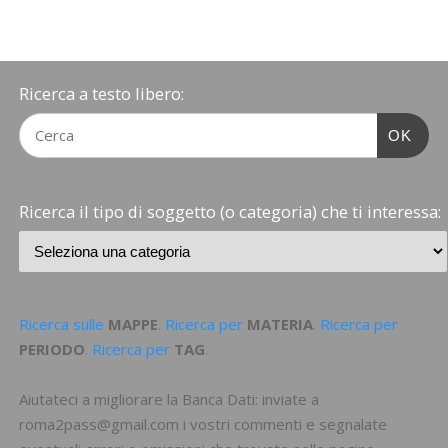
Ricerca a testo libero:
OK
Ricerca il tipo di soggetto (o categoria) che ti interessa:
Ricerca sulle
MAPPE
. Ricerca per
MATERIA
. Ricerca per
PERIODO
. Ricerca per
TAG
.
Aiutateci a migliorare la Banca Dati: inviate a
roma2pass@gmail.com i vostri commenti e segnalate