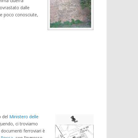
Prima Guerra
sovrastato dalle
rie poco conosciute,
o del
Ministero delle
guendo, ci troviamo
 documenti ferroviari è
e Rossa
, con l’ingresso