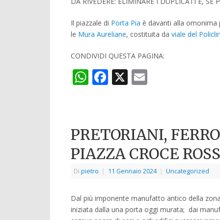
DA RIVEDERE: ELIMINARE I DUPLICATI E, SE 
Il piazzale di
Porta Pia
è davanti alla omonima po
le
Mura Aureliane
, costituita da
viale del Policli
CONDIVIDI QUESTA PAGINA:
WhatsApp
Facebook
X
Email
PRETORIANI, FERRO
PIAZZA CROCE ROSS
Di
pietro
|
11 Gennaio 2024
|
Uncategorized
Dal più imponente manufatto antico della zona
iniziata dalla una porta oggi murata; dai manufa