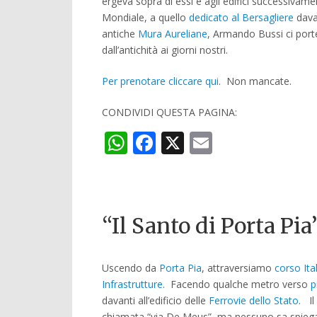
ergeva sopra di essi e agli edifici successivam
Mondiale, a quello
dedicato al Bersagliere
dava
antiche
Mura Aureliane
, Armando Bussi ci port
dall’antichità ai giorni nostri.
Per prenotare cliccare qui
. Non mancate.
CONDIVIDI QUESTA PAGINA:
WhatsApp
Facebook
X
Email
“Il Santo di Porta Pi
Uscendo da
Porta Pia
, attraversiamo
corso Ital
Infrastrutture
. Facendo qualche metro verso
p
davanti all’edificio delle
Ferrovie dello Stato
. Il
chiamata “via De Meus”, ma nessuno sa spiegare