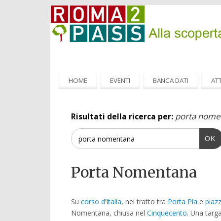
HOME
EVENTI
BANCA DATI
ATT
porta nome
Risultati della ricerca per:
OK
Porta Nomentana
Su
corso d’Italia
, nel tratto tra
Porta Pia
e
piaz
Nomentana, chiusa nel
Cinquecento
. Una targ