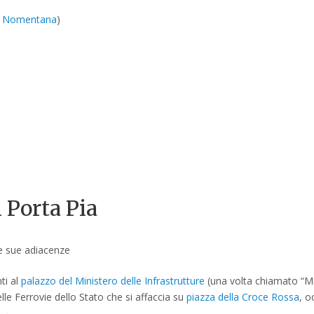
a Nomentana
)
 Porta Pia
 e sue adiacenze
ti al
palazzo del Ministero delle Infrastrutture
(una volta chiamato “Min
lle Ferrovie dello Stato che si affaccia su
piazza della Croce Rossa
, o
g
→