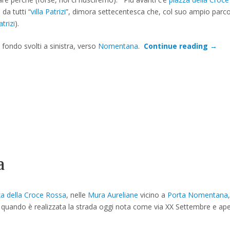
da tutti “
villa Patrizi
”, dimora settecentesca che, col suo ampio parc
atrizi
).
fondo svolti a sinistra, verso
Nomentana
.
Continue reading
→
a
za della Croce Rossa
, nelle
Mura Aureliane
vicino a
Porta Nomentana
quando è realizzata la strada oggi nota come via XX Settembre e ap