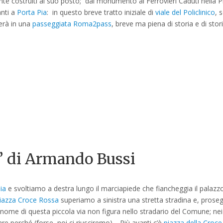
ente costruiti al suo posto; dal monumento ai Ferrovieri Caduti nella 
nti a
Porta Pia
: in questo breve tratto iniziale di
viale del Policlinico
, 
erà in una
passeggiata Roma2pass
, breve ma piena di storia e di sto
a” di Armando Bussi
ia
e svoltiamo a destra lungo il marciapiede che fiancheggia il palazz
iazza Croce Rossa
superiamo a sinistra una stretta stradina e, prose
 nome di questa piccola via non figura nello stradario del Comune; nei
 perché (forse, noi ci riusciremo). Più avanti c’è
piazza della Croc