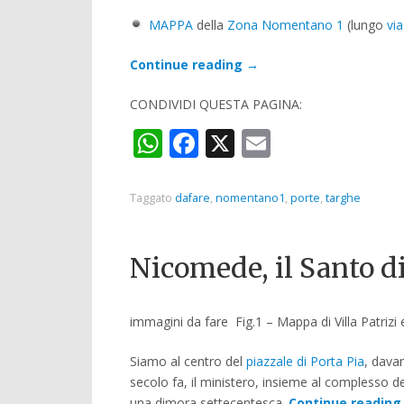
MAPPA
della
Zona Nomentano 1
(lungo
vi
Continue reading
→
CONDIVIDI QUESTA PAGINA:
WhatsApp
Facebook
X
Email
Taggato
dafare
,
nomentano1
,
porte
,
targhe
Nicomede, il Santo di
immagini da fare Fig.1 – Mappa di Villa Patrizi
Siamo al centro del
piazzale di Porta Pia
, davan
secolo fa, il ministero, insieme al complesso de
una dimora settecentesca.
Continue readin