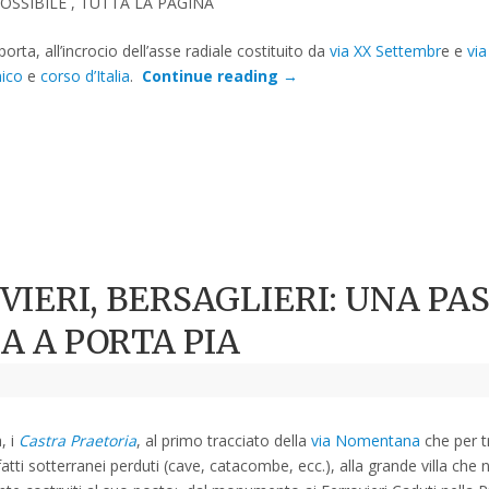
POSSIBILE , TUTTA LA PAGINA
rta, all’incrocio dell’asse radiale costituito da
via XX Settembr
e e
via
nico
e
corso d’Italia
.
Continue reading
→
VIERI, BERSAGLIERI: UNA PA
A A PORTA PIA
, i
Castra Praetoria
, al primo tracciato della
via Nomentana
che per tr
tti sotterranei perduti (cave, catacombe, ecc.), alla grande villa che 