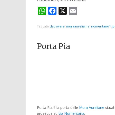
WhatsApp
Facebook
X
Email
Taggato
datrovare
,
muraaureliame
,
nomentano1
,
p
Porta Pia
Porta Pia è la porta delle
Mura Aureliane
situat
prosegue su
via Nomentana
.