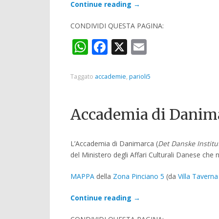
Continue reading
→
CONDIVIDI QUESTA PAGINA:
WhatsApp
Facebook
X
Email
Taggato
accademie
,
parioli5
Accademia di Danim
L’Accademia di Danimarca (
Det Danske Institu
del Ministero degli Affari Culturali Danese che n
MAPPA
della
Zona Pinciano 5
(da
Villa Taverna
Continue reading
→