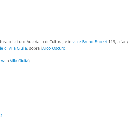
ura o Istituto Austriaco di Cultura, è in
viale Bruno Buozzi
113, all’an
e di Villa Giulia
, sopra l’
Arco Oscuro
.
erna
a
Villa Giulia
)
o5