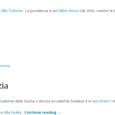
a
Villa Torlonia
. La presidenza è nel
Villino Rosso
dal 2000, mentre la bi
torlonia
zia
 Accademia della Svezia o ancora Accademia Svedese è in
via Omero
14
a
Villa Giulia
)
Continue reading
→