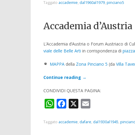
Taggato
accademie
,
dal1960al1979
,
pinciano5
Accademia d’Austria
L’Accademia d’Austria o Forum Austriaco di Cult
viale delle Belle Arti
in corrispondenza di
piazzal
MAPPA
della
Zona Pinciano 5
(da
Villa Tav
Continue reading
→
CONDIVIDI QUESTA PAGINA:
WhatsApp
Facebook
X
Email
Taggato
accademie
,
dafare
,
dal1930al1945
,
pincian