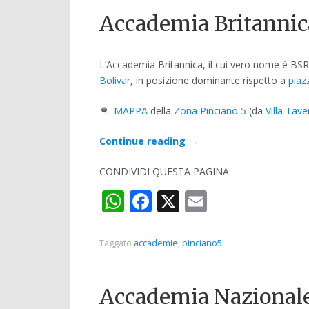
Accademia Britannic
L’Accademia Britannica, il cui vero nome è BSR
Bolivar
, in posizione dominante rispetto a
piaz
MAPPA
della
Zona Pinciano 5
(da
Villa Tav
Continue reading
→
CONDIVIDI QUESTA PAGINA:
WhatsApp
Facebook
X
Email
Taggato
accademie
,
pinciano5
Accademia Nazionale