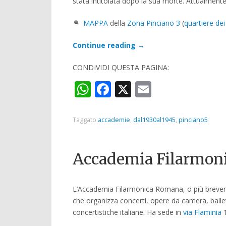
stata intitolata dopo la sua morte.
Attualmente 
MAPPA
della
Zona Pinciano 3
(
quartiere dei
Continue reading
→
CONDIVIDI QUESTA PAGINA:
WhatsApp
Facebook
X
Email
Taggato
accademie
,
dal1930al1945
,
pinciano5
Accademia Filarmon
L’Accademia Filarmonica Romana, o più brevemen
che organizza concerti, opere da camera, balletti
concertistiche italiane. Ha sede in
via Flaminia
1