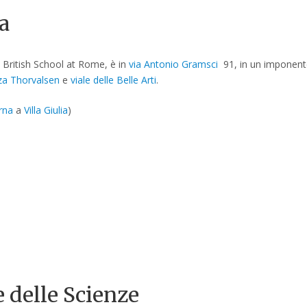
a
 British School at Rome, è in
via Antonio Gramsci
91, in un imponente
za Thorvalsen
e
viale delle Belle Arti
.
erna
a
Villa Giulia
)
 delle Scienze