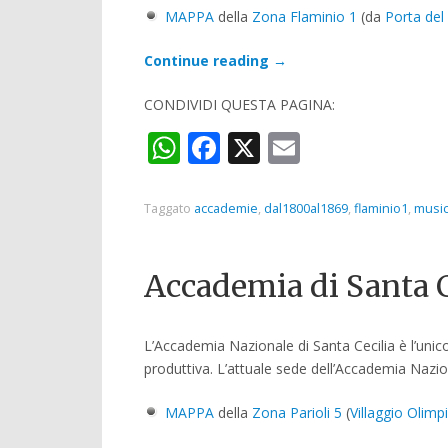
MAPPA
della
Zona Flaminio 1
(da
Porta del
Continue reading
→
CONDIVIDI QUESTA PAGINA:
WhatsApp
Facebook
X
Email
Taggato
accademie
,
dal1800al1869
,
flaminio1
,
musi
Accademia di Santa C
L’Accademia Nazionale di Santa Cecilia è l’unic
produttiva. L’attuale sede dell’Accademia Nazio
MAPPA
della
Zona Parioli 5
(
Villaggio Olimp