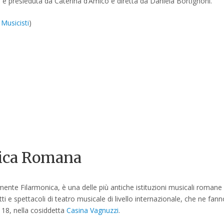
è presieduta da Caterina d’Amico e diretta da Daniela Bortignoni.
 Musicisti
)
ica Romana
te Filarmonica, è una delle più antiche istituzioni musicali romane e
 e spettacoli di teatro musicale di livello internazionale, che ne fanno
18, nella cosiddetta
Casina Vagnuzzi
.