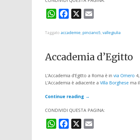
CONDIVIDI QUESTA PAGINA:
WhatsApp
Facebook
X
Email
Taggato
accademie
,
pinciano5
,
vallegiulia
Accademia d’Egitto
L’Accademia d’Egitto a Roma è in
via Omero
4,
L’Accademia è adiacente a
Villa Borghese
ma il
Continue reading
→
CONDIVIDI QUESTA PAGINA:
WhatsApp
Facebook
X
Email