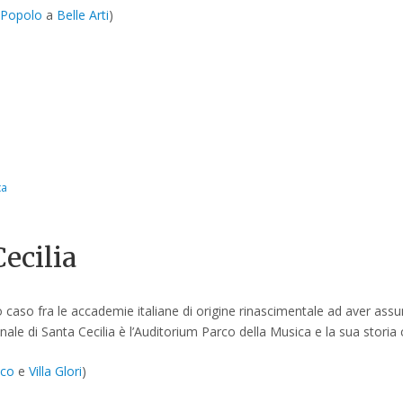
 Popolo
a
Belle Arti
)
ca
ecilia
o caso fra le accademie italiane di origine rinascimentale ad aver ass
nale di Santa Cecilia è l’Auditorium Parco della Musica e la sua storia
ico
e
Villa Glori
)