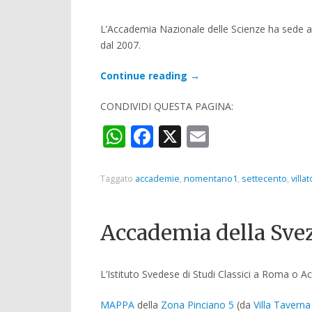
L’Accademia Nazionale delle Scienze ha sede 
dal 2007.
Continue reading
→
CONDIVIDI QUESTA PAGINA:
WhatsApp
Facebook
X
Email
Taggato
accademie
,
nomentano1
,
settecento
,
villa
Accademia della Sve
L’Istituto Svedese di Studi Classici a Roma o
MAPPA
della
Zona Pinciano 5
(da
Villa Taverna